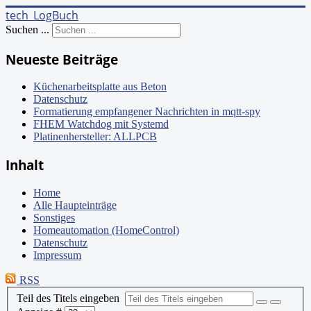
tech_LogBuch
Suchen ...
Neueste Beiträge
Küchenarbeitsplatte aus Beton
Datenschutz
Formatierung empfangener Nachrichten in mqtt-spy
FHEM Watchdog mit Systemd
Platinenhersteller: ALLPCB
Inhalt
Home
Alle Haupteinträge
Sonstiges
Homeautomation (HomeControl)
Datenschutz
Impressum
RSS
Teil des Titels eingeben