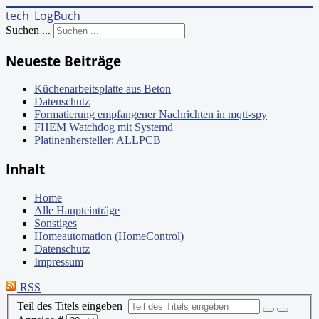
tech_LogBuch
Suchen ...
Neueste Beiträge
Küchenarbeitsplatte aus Beton
Datenschutz
Formatierung empfangener Nachrichten in mqtt-spy
FHEM Watchdog mit Systemd
Platinenhersteller: ALLPCB
Inhalt
Home
Alle Haupteinträge
Sonstiges
Homeautomation (HomeControl)
Datenschutz
Impressum
RSS
Teil des Titels eingeben