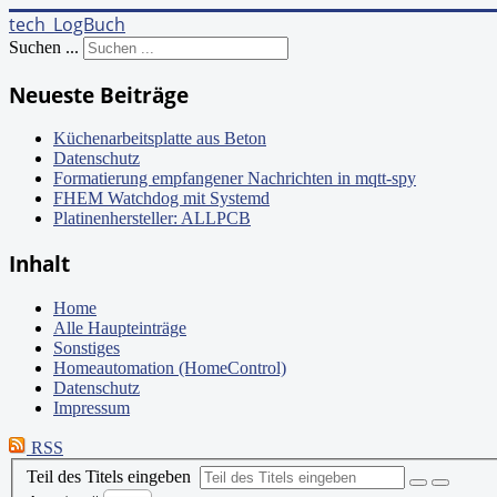
tech_LogBuch
Suchen ...
Neueste Beiträge
Küchenarbeitsplatte aus Beton
Datenschutz
Formatierung empfangener Nachrichten in mqtt-spy
FHEM Watchdog mit Systemd
Platinenhersteller: ALLPCB
Inhalt
Home
Alle Haupteinträge
Sonstiges
Homeautomation (HomeControl)
Datenschutz
Impressum
RSS
Teil des Titels eingeben