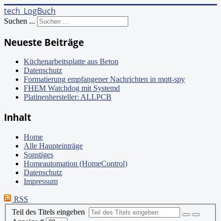
tech_LogBuch
Suchen ...
Neueste Beiträge
Küchenarbeitsplatte aus Beton
Datenschutz
Formatierung empfangener Nachrichten in mqtt-spy
FHEM Watchdog mit Systemd
Platinenhersteller: ALLPCB
Inhalt
Home
Alle Haupteinträge
Sonstiges
Homeautomation (HomeControl)
Datenschutz
Impressum
RSS
Teil des Titels eingeben