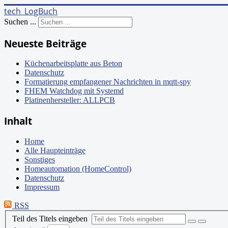
tech_LogBuch
Suchen ...
Neueste Beiträge
Küchenarbeitsplatte aus Beton
Datenschutz
Formatierung empfangener Nachrichten in mqtt-spy
FHEM Watchdog mit Systemd
Platinenhersteller: ALLPCB
Inhalt
Home
Alle Haupteinträge
Sonstiges
Homeautomation (HomeControl)
Datenschutz
Impressum
RSS
Teil des Titels eingeben