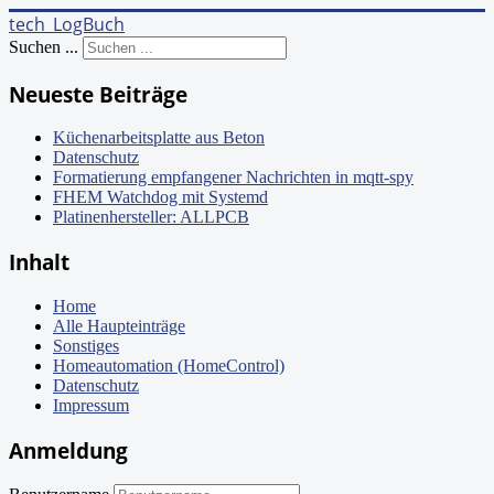
tech_LogBuch
Suchen ...
Neueste Beiträge
Küchenarbeitsplatte aus Beton
Datenschutz
Formatierung empfangener Nachrichten in mqtt-spy
FHEM Watchdog mit Systemd
Platinenhersteller: ALLPCB
Inhalt
Home
Alle Haupteinträge
Sonstiges
Homeautomation (HomeControl)
Datenschutz
Impressum
Anmeldung