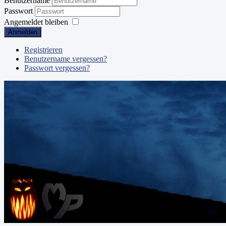
Benutzername
Passwort
Angemeldet bleiben
Anmelden
Registrieren
Benutzername vergessen?
Passwort vergessen?