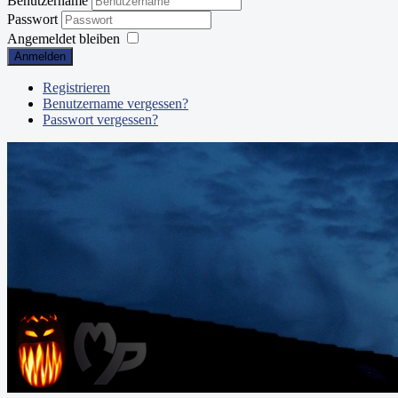
Benutzername
Passwort
Angemeldet bleiben
Anmelden
Registrieren
Benutzername vergessen?
Passwort vergessen?