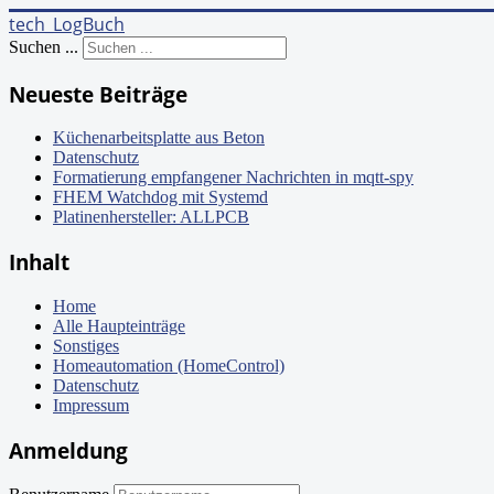
tech_LogBuch
Suchen ...
Neueste Beiträge
Küchenarbeitsplatte aus Beton
Datenschutz
Formatierung empfangener Nachrichten in mqtt-spy
FHEM Watchdog mit Systemd
Platinenhersteller: ALLPCB
Inhalt
Home
Alle Haupteinträge
Sonstiges
Homeautomation (HomeControl)
Datenschutz
Impressum
Anmeldung