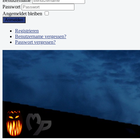
Benutzername
Passwort
Angemeldet bleiben
Anmelden
Registrieren
Benutzername vergessen?
Passwort vergessen?