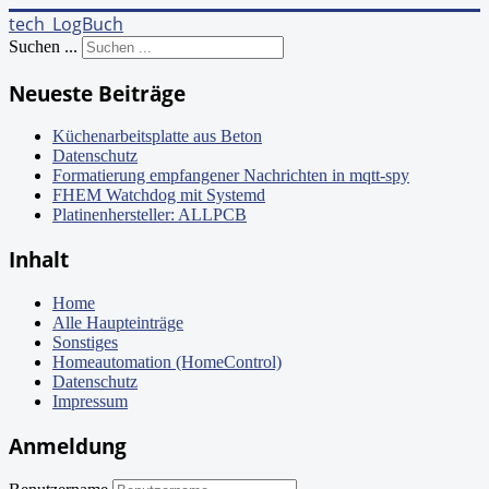
tech_LogBuch
Suchen ...
Neueste Beiträge
Küchenarbeitsplatte aus Beton
Datenschutz
Formatierung empfangener Nachrichten in mqtt-spy
FHEM Watchdog mit Systemd
Platinenhersteller: ALLPCB
Inhalt
Home
Alle Haupteinträge
Sonstiges
Homeautomation (HomeControl)
Datenschutz
Impressum
Anmeldung