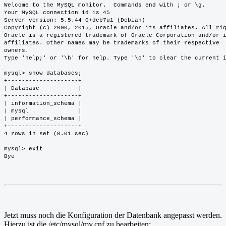
Welcome to the MySQL monitor.  Commands end with ; or \g.
Your MySQL connection id is 45
Server version: 5.5.44-0+deb7u1 (Debian)
Copyright (c) 2000, 2015, Oracle and/or its affiliates. All ri
Oracle is a registered trademark of Oracle Corporation and/or 
affiliates. Other names may be trademarks of their respective
owners.
Type 'help;' or '\h' for help. Type '\c' to clear the current 
mysql> show databases;
+--------------------+
| Database           |
+--------------------+
| information_schema |
| mysql              |
| performance_schema |
+--------------------+
4 rows in set (0.01 sec)
mysql> exit
Bye
Jetzt muss noch die Konfiguration der Datenbank angepasst werden.
Hierzu ist die /etc/mysql/my.cnf zu bearbeiten: