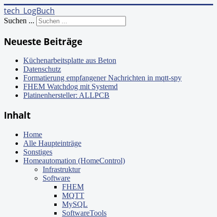
tech_LogBuch
Suchen ...
Neueste Beiträge
Küchenarbeitsplatte aus Beton
Datenschutz
Formatierung empfangener Nachrichten in mqtt-spy
FHEM Watchdog mit Systemd
Platinenhersteller: ALLPCB
Inhalt
Home
Alle Haupteinträge
Sonstiges
Homeautomation (HomeControl)
Infrastruktur
Software
FHEM
MQTT
MySQL
SoftwareTools