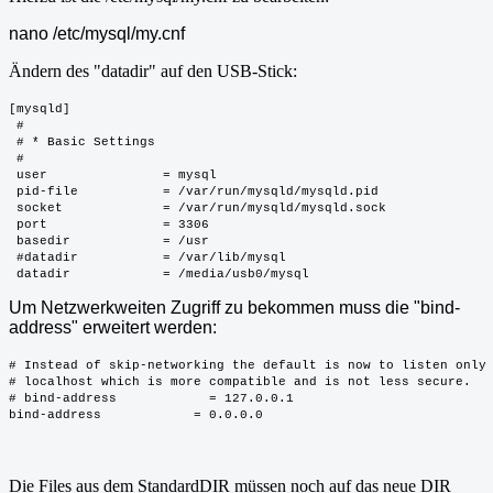
nano /etc/mysql/my.cnf
Ändern des "datadir" auf den USB-Stick:
[mysqld]
 #
 # * Basic Settings
 #
 user               = mysql
 pid-file           = /var/run/mysqld/mysqld.pid
 socket             = /var/run/mysqld/mysqld.sock
 port               = 3306
 basedir            = /usr
 #datadir           = /var/lib/mysql
 datadir            = /media/usb0/mysql
Um Netzwerkweiten Zugriff zu bekommen muss die "bind-
address" erweitert werden:
# Instead of skip-networking the default is now to listen only
# localhost which is more compatible and is not less secure.
# bind-address            = 127.0.0.1
bind-address            = 0.0.0.0
Die Files aus dem StandardDIR müssen noch auf das neue DIR