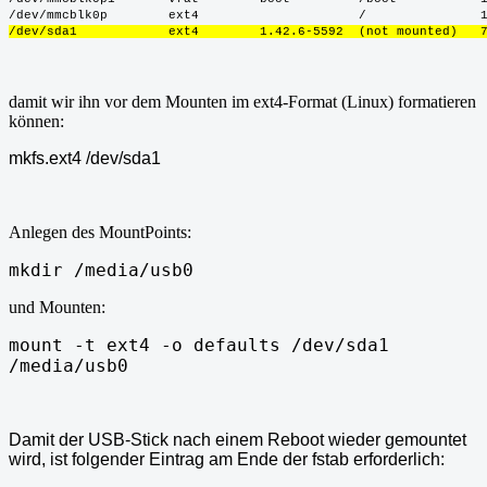
/dev/mmcblk0p        ext4                     /               
/dev/sda1            ext4        1.42.6-5592  (not mounted)   
d
amit wir ihn vor dem Mounten
im ext4-Format (Linux)
formatieren
können:
mkfs.ext4 /dev/sda1
Anlegen des MountPoints:
mkdir /media/usb0
und Mounten:
mount -t ext4 -o defaults /dev/sda1
/media/usb0
Damit der USB-Stick nach einem Reboot wieder gemountet
wird, ist folgender Eintrag am Ende der fstab erforderlich: