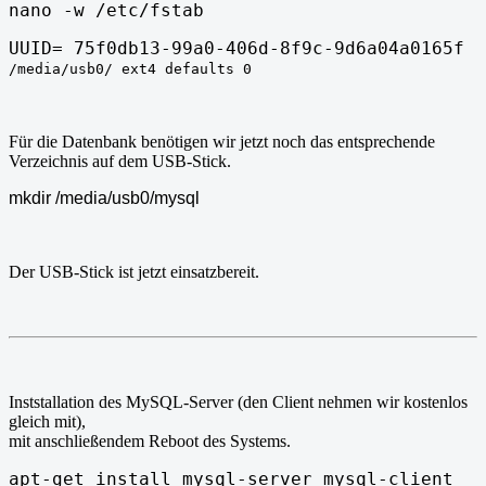
nano -w /etc/fstab
UUID= 75f0db13-99a0-406d-8f9c-9d6a04a0165f
/media/usb0/ ext4 defaults 0
Für die Datenbank benötigen wir jetzt noch das entsprechende
Verzeichnis auf dem USB-Stick.
mkdir /media/usb0/mysql
Der USB-Stick ist jetzt einsatzbereit.
Inststallation des MySQL-Server (den Client nehmen wir kostenlos
gleich mit),
mit anschließendem Reboot des Systems.
apt-get install mysql-server mysql-client