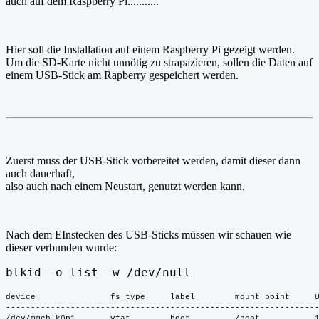
auch auf dem Raspberry Pi...........
Hier soll die Installation auf einem Raspberry Pi gezeigt werden.
Um die SD-Karte nicht unnötig zu strapazieren, sollen die Daten auf
einem USB-Stick am Rapberry gespeichert werden.
Zuerst muss der USB-Stick vorbereitet werden, damit dieser dann
auch dauerhaft,
also auch nach einem Neustart, genutzt werden kann.
Nach dem EInstecken des USB-Sticks müssen wir schauen wie
dieser verbunden wurde:
blkid -o list -w /dev/null
device               fs_type     label        mount point     
--------------------------------------------------------------
/dev/mmcblk0p1       vfat        boot         /boot           