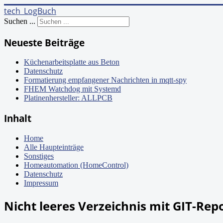
tech_LogBuch
Suchen ...
Neueste Beiträge
Küchenarbeitsplatte aus Beton
Datenschutz
Formatierung empfangener Nachrichten in mqtt-spy
FHEM Watchdog mit Systemd
Platinenhersteller: ALLPCB
Inhalt
Home
Alle Haupteinträge
Sonstiges
Homeautomation (HomeControl)
Datenschutz
Impressum
Nicht leeres Verzeichnis mit GIT-Rep