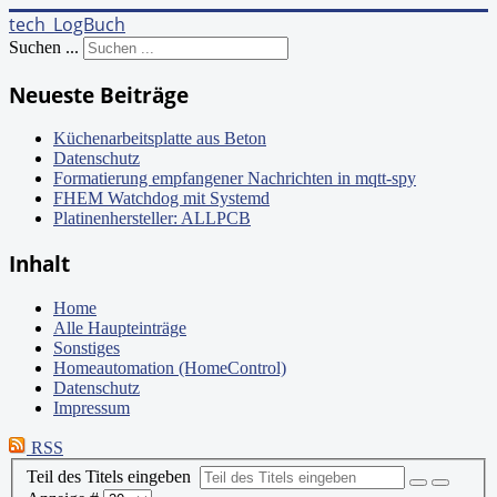
tech_LogBuch
Suchen ...
Neueste Beiträge
Küchenarbeitsplatte aus Beton
Datenschutz
Formatierung empfangener Nachrichten in mqtt-spy
FHEM Watchdog mit Systemd
Platinenhersteller: ALLPCB
Inhalt
Home
Alle Haupteinträge
Sonstiges
Homeautomation (HomeControl)
Datenschutz
Impressum
RSS
Teil des Titels eingeben