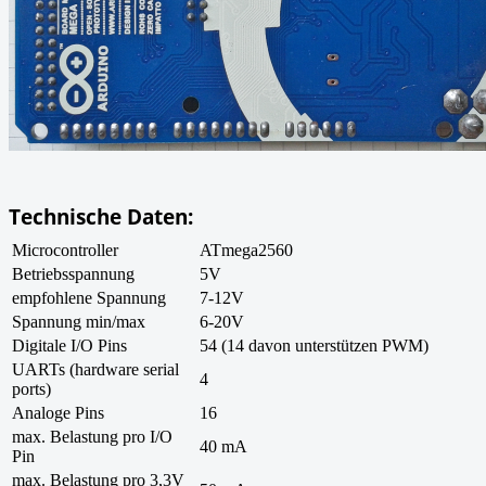
Technische Daten:
Microcontroller
ATmega2560
Betriebsspannung
5V
empfohlene Spannung
7-12V
Spannung min/max
6-20V
Digitale I/O Pins
54 (14 davon unterstützen PWM)
UARTs (hardware serial
4
ports)
Analoge Pins
16
max. Belastung pro I/O
40 mA
Pin
max. Belastung pro 3,3V