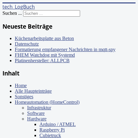
tech_LogBuch
Suchen ...
Neueste Beiträge
Küchenarbeitsplatte aus Beton
Datenschutz
Formatierung empfangener Nachrichten in mqtt-spy
FHEM Watchdog mit Systemd
Platinenhersteller: ALLPCB
Inhalt
Home
Alle Haupteinträge
Sonstiges
Homeautomation (HomeControl)
Infrastruktur
Software
Hardware
Arduino / ATMEL
Raspberry Pi
Cubietruck