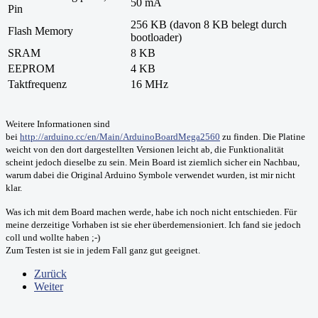
50 mA
Pin
256 KB (davon 8 KB belegt durch
Flash Memory
bootloader)
SRAM
8 KB
EEPROM
4 KB
Taktfrequenz
16
MHz
Weitere Informationen sind
bei
http://arduino.cc/en/Main/ArduinoBoardMega2560
zu finden. Die Platine
weicht von den dort dargestellten Versionen
leicht
ab, die Funktionalität
scheint jedoch dieselbe zu sein. Mein Board ist ziemlich sicher ein Nachbau,
warum dabei die Original Arduino Symbole verwendet wurden, ist mir nicht
klar.
Was ich mit dem Board machen werde, habe ich noch nicht entschieden. Für
meine derzeitige Vorhaben ist sie eher überdemensioniert. Ich fand sie jedoch
coll und wollte haben ;-)
Zum Testen ist sie in jedem Fall ganz gut geeignet.
Zurück
Weiter