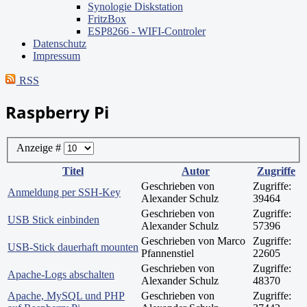
Synologie Diskstation
FritzBox
ESP8266 - WIFI-Controler
Datenschutz
Impressum
RSS
Raspberry Pi
Anzeige #
Titel
Autor
Zugriffe
Geschrieben von
Zugriffe:
Anmeldung per SSH-Key
Alexander Schulz
39464
Geschrieben von
Zugriffe:
USB Stick einbinden
Alexander Schulz
57396
Geschrieben von Marco
Zugriffe:
USB-Stick dauerhaft mounten
Pfannenstiel
22605
Geschrieben von
Zugriffe:
Apache-Logs abschalten
Alexander Schulz
48370
Apache, MySQL und PHP
Geschrieben von
Zugriffe: