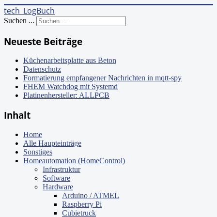
tech_LogBuch
Suchen ...
Neueste Beiträge
Küchenarbeitsplatte aus Beton
Datenschutz
Formatierung empfangener Nachrichten in mqtt-spy
FHEM Watchdog mit Systemd
Platinenhersteller: ALLPCB
Inhalt
Home
Alle Haupteinträge
Sonstiges
Homeautomation (HomeControl)
Infrastruktur
Software
Hardware
Arduino / ATMEL
Raspberry Pi
Cubietruck