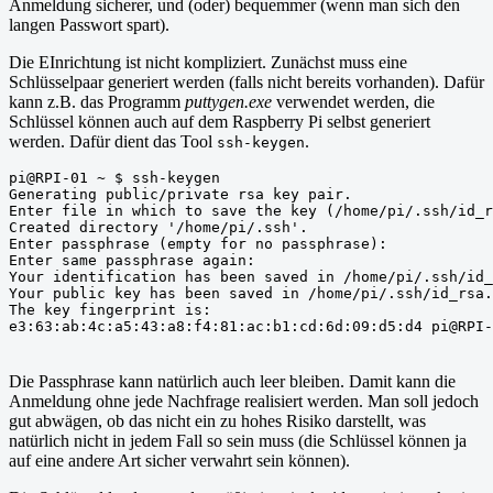
Anmeldung sicherer, und (oder) bequemmer (wenn man sich den
langen Passwort spart).
Die EInrichtung ist nicht kompliziert. Zunächst muss eine
Schlüsselpaar generiert werden (falls nicht bereits vorhanden). Dafür
kann z.B. das Programm
puttygen.exe
verwendet werden, die
Schlüssel können auch auf dem Raspberry Pi selbst generiert
werden. Dafür dient das Tool
.
ssh-keygen
pi@RPI-01 ~ $ ssh-keygen
Generating public/private rsa key pair.
Enter file in which to save the key (/home/pi/.ssh/id_r
Created directory '/home/pi/.ssh'.
Enter passphrase (empty for no passphrase):
Enter same passphrase again:
Your identification has been saved in /home/pi/.ssh/id_
Your public key has been saved in /home/pi/.ssh/id_rsa.
The key fingerprint is:
e3:63:ab:4c:a5:43:a8:f4:81:ac:b1:cd:6d:09:d5:d4 pi@RPI-
Die Passphrase kann natürlich auch leer bleiben. Damit kann die
Anmeldung ohne jede Nachfrage realisiert werden. Man soll jedoch
gut abwägen, ob das nicht ein zu hohes Risiko darstellt, was
natürlich nicht in jedem Fall so sein muss (die Schlüssel können ja
auf eine andere Art sicher verwahrt sein können).