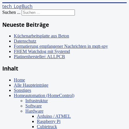
tech_LogBuch
Suchen ...
Neueste Beiträge
Küchenarbeitsplatte aus Beton
Datenschutz
Formatierung empfangener Nachrichten in mqtt-spy
FHEM Watchdog mit Systemd
Platinenhersteller: ALLPCB
Inhalt
Home
Alle Haupteinträge
Sonstiges
Homeautomation (HomeControl)
Infrastruktur
Software
Hardware
Arduino / ATMEL
Raspberry Pi
Cubietruck