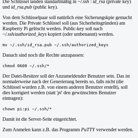
Die Schlüssel landen standartmäßig in
~/.ssh
:
id_rsa
(private key)
und
id_rsa.pub
(public key).
Von dem Schlüsselpaar soll natürlich eine Sicherungskpie gemacht
werden. Die Private Schlüssel soll (aus Sicherheitsgründen) am
Raspberry Pi gelöscht werden. Public-key soll nach
~/.ssh/authorized_keys
kopiert (oder umbenannt) werden.
mv ~/.ssh/id_rsa.pub ~/.ssh/authorized_keys
Danach sind noch die Rechte anzupassen:
chmod 0600 ~/.ssh/*
Der Datei-Besitzer soll der Anzumeldender Benutzer sein. Das ist
normalerweise nach der Generierung bereits so, falls nicht (die
Schlüssel wurden z.B. von einem anderen Benutzer erstellt), soll
dies korrigiert werden (statt '
pi
' den gewünschten Benutzer
eintragen):
chown pi:pi ~/.ssh/*
Damit ist die Server-Seite eingerichtet.
Zum Anmelen kann z.B. das Programm
PuTTY
verwendet werden.