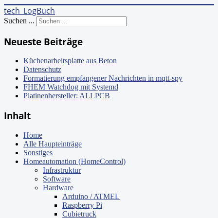
tech_LogBuch
Suchen ...
Neueste Beiträge
Küchenarbeitsplatte aus Beton
Datenschutz
Formatierung empfangener Nachrichten in mqtt-spy
FHEM Watchdog mit Systemd
Platinenhersteller: ALLPCB
Inhalt
Home
Alle Haupteinträge
Sonstiges
Homeautomation (HomeControl)
Infrastruktur
Software
Hardware
Arduino / ATMEL
Raspberry Pi
Cubietruck