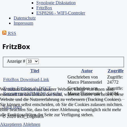
Synologie Diskstation
FritzBox
ESP8266 - WIFI-Controler
Datenschutz
Impressum
RSS
FritzBox
Anzeige #
Titel
Autor
Zugriffe
Geschrieben von
Zugriffe:
FritzBox Download-Link
Marco Pfannenstiel
24772
Zweite Fritzbox als DECT-
Geschrieben von
Zugriffe:
Wir nutzen Cookies auf unserer Website. Einige von ihnen sind
Repeater mit SIEMENS GigaSet
Marco Pfannenstiel
24684
essenziell für den Betrieb der Seite, während andere uns helfen, diese
Website und die Nutzererfahrung zu verbessern (Tracking Cookies).
Sie können selbst entscheiden, ob Sie die Cookies zulassen möchten.
Nach oben
Bitte beachten Sie, dass bei einer Ablehnung womöglich nicht mehr
alle Funktionalitäten der Seite zur Verfügung stehen.
© 2026 tech_LogBuch
Akzeptieren
Ablehnen