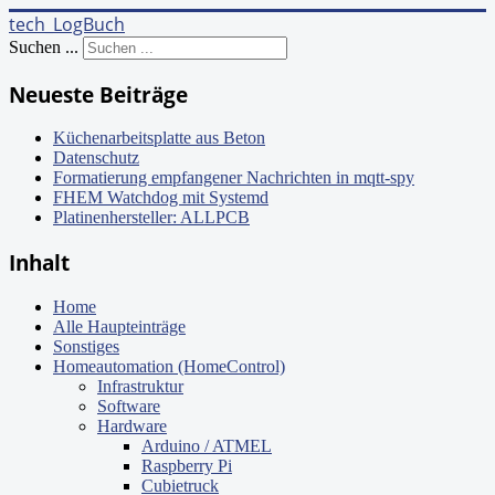
tech_LogBuch
Suchen ...
Neueste Beiträge
Küchenarbeitsplatte aus Beton
Datenschutz
Formatierung empfangener Nachrichten in mqtt-spy
FHEM Watchdog mit Systemd
Platinenhersteller: ALLPCB
Inhalt
Home
Alle Haupteinträge
Sonstiges
Homeautomation (HomeControl)
Infrastruktur
Software
Hardware
Arduino / ATMEL
Raspberry Pi
Cubietruck