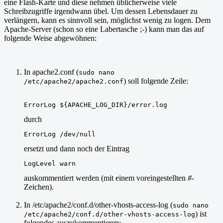
eine Flash-Karte und diese nehmen üblicherweise viele
Schreibzugriffe irgendwann übel. Um dessen Lebensdauer zu
verlängern, kann es sinnvoll sein, möglichst wenig zu logen. Dem
Apache-Server (schon so eine Labertasche ;-) kann man das auf
folgende Weise abgewöhnen:
In apache2.conf (
sudo nano
) soll folgende Zeile:
/etc/apache2/apache2.conf
ErrorLog ${APACHE_LOG_DIR}/error.log
durch
ErrorLog /dev/null
ersetzt und dann noch der Eintrag
LogLevel warn
auskommentiert werden (mit einem voreingestellten
#
-
Zeichen).
In /etc/apache2/conf.d/other-vhosts-access-log (
sudo nano
) ist
/etc/apache2/conf.d/other-vhosts-access-log
folgendes auszukommentieren: