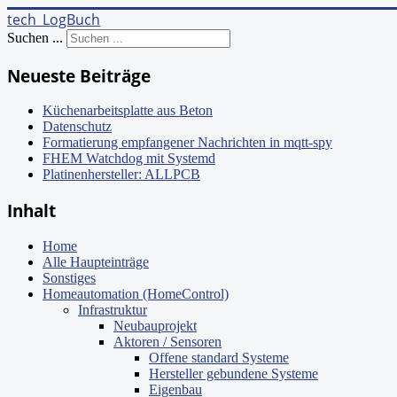
tech_LogBuch
Suchen ...
Neueste Beiträge
Küchenarbeitsplatte aus Beton
Datenschutz
Formatierung empfangener Nachrichten in mqtt-spy
FHEM Watchdog mit Systemd
Platinenhersteller: ALLPCB
Inhalt
Home
Alle Haupteinträge
Sonstiges
Homeautomation (HomeControl)
Infrastruktur
Neubauprojekt
Aktoren / Sensoren
Offene standard Systeme
Hersteller gebundene Systeme
Eigenbau