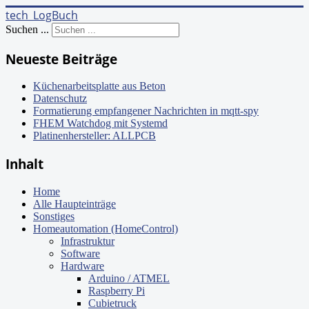
tech_LogBuch
Suchen ...
Neueste Beiträge
Küchenarbeitsplatte aus Beton
Datenschutz
Formatierung empfangener Nachrichten in mqtt-spy
FHEM Watchdog mit Systemd
Platinenhersteller: ALLPCB
Inhalt
Home
Alle Haupteinträge
Sonstiges
Homeautomation (HomeControl)
Infrastruktur
Software
Hardware
Arduino / ATMEL
Raspberry Pi
Cubietruck